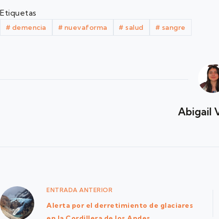
Etiquetas
#
demencia
#
nuevaforma
#
salud
#
sangre
Abigail 
ENTRADA
ANTERIOR
Alerta por el derretimiento de glaciares
en la Cordillera de los Andes