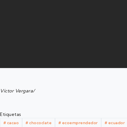
Víctor Vergara/
Etiquetas
#
cacao
#
chococlate
#
ecoemprendedor
#
ecuador