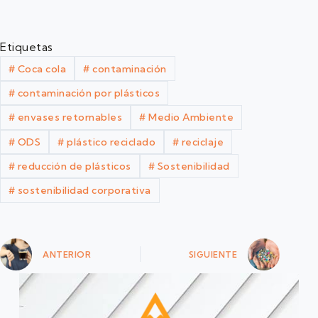
Etiquetas
#
Coca cola
#
contaminación
#
contaminación por plásticos
#
envases retornables
#
Medio Ambiente
#
ODS
#
plástico reciclado
#
reciclaje
#
reducción de plásticos
#
Sostenibilidad
#
sostenibilidad corporativa
ANTERIOR
SIGUIENTE