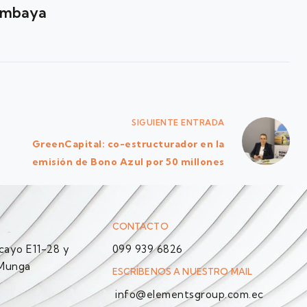
imbaya
SIGUIENTE
ENTRADA
GreenCapital: co-estructurador en la
emisión de Bono Azul por 50 millones
CONTACTO
ayo E11-28 y
099 939 6826
 Munga
ESCRÍBENOS A NUESTRO MAIL
info@elementsgroup.com.ec