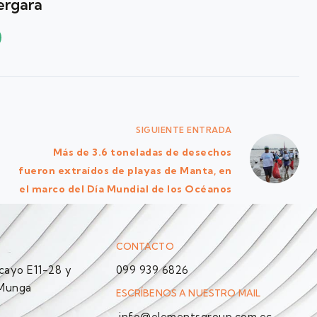
ergara
SIGUIENTE
ENTRADA
Más de 3.6 toneladas de desechos
fueron extraídos de playas de Manta, en
el marco del Día Mundial de los Océanos
CONTACTO
ayo E11-28 y
099 939 6826
 Munga
ESCRÍBENOS A NUESTRO MAIL
info@elementsgroup.com.ec