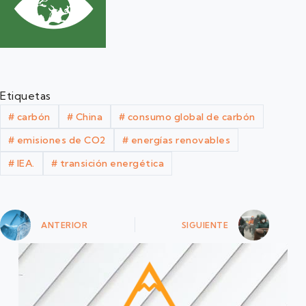
Etiquetas
#
carbón
#
China
#
consumo global de carbón
#
emisiones de CO2
#
energías renovables
#
IEA.
#
transición energética
ANTERIOR
SIGUIENTE