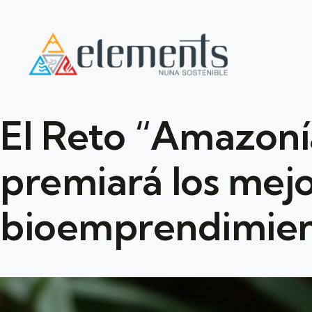
El Reto “Amazoní
premiará los mej
bioemprendimien