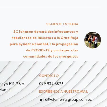
SIGUIENTE
ENTRADA
SC Johnson donará desinfectantes y
repelentes de insectos a la Cruz Roja
para ayudar a combatir la propagación
de COVID-19 y proteger a las
comunidades de los mosquitos
CONTACTO
ayo E11-28 y
099 939 6826
 Munga
ESCRÍBENOS A NUESTRO MAIL
info@elementsgroup.com.ec