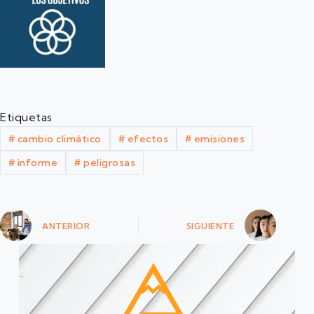
Etiquetas
#
cambio climático
#
efectos
#
emisiones
#
informe
#
peligrosas
ANTERIOR
SIGUIENTE