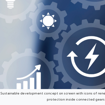
Sustainable development concept on screen with icons of rene
protection inside connected gears