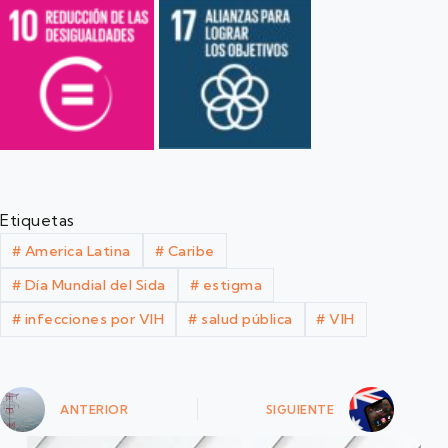
Etiquetas
#
America Latina
#
Caribe
#
Día Mundial del Sida
#
estigma
#
infecciones por VIH
#
salud pública
#
VIH
ANTERIOR
SIGUIENTE