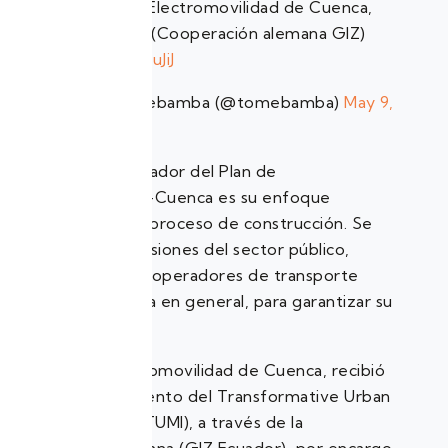
Presentan plan de Electromovilidad de Cuenca,
con Adrián Ortega (Cooperación alemana GIZ)
https://t.co/5CrUfbuJiJ
— La Voz del Tomebamba (@tomebamba)
May 9,
2023
Un factor diferenciador del Plan de
Electromovilidad E-Cuenca es su enfoque
participativo en su proceso de construcción. Se
logró integrar las visiones del sector público,
privado, academia, operadores de transporte
público y ciudadanía en general, para garantizar su
viabilidad y éxito.
Este Plan de Electromovilidad de Cuenca, recibió
apoyo y financiamiento del Transformative Urban
Mobility Initiative (TUMI), a través de la