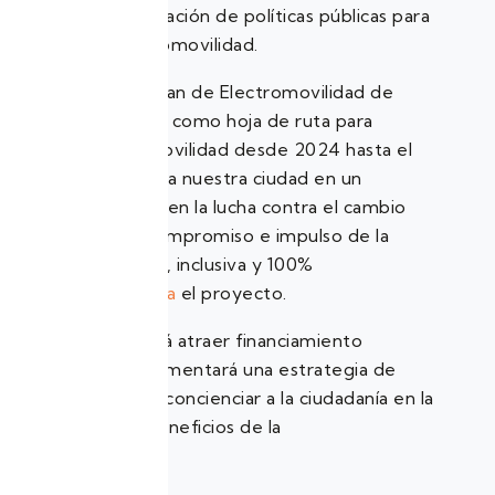
eléctrica y la generación de políticas públicas para
fomentar la electromovilidad.
«E-Cuenca, es el Plan de Electromovilidad de
Cuenca que servirá como hoja de ruta para
descarbonizar la movilidad desde 2024 hasta el
2030, convirtiendo a nuestra ciudad en un
referente regional en la lucha contra el cambio
climático y en el compromiso e impulso de la
movilidad eficiente, inclusiva y 100%
sustentable»,
señala
el proyecto.
Además, se buscará atraer financiamiento
externo y se implementará una estrategia de
comunicación para concienciar a la ciudadanía en la
ciudad sobre los beneficios de la
electromovilidad.