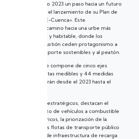
Cuenca dio este año 2023 un paso hacia un futuro
más sostenible con el lanzamiento de su Plan de
Electromovilidad «E-Cuenca». Este
proyecto marca el camino hacia una urbe más
saludable, moderna y habitable, donde los
vehículos de combustión ceden protagonismo a
los medios de transporte sostenibles y al peatón.
El
Plan E-Cuenca,
se compone de cinco ejes
estratégicos, 11 metas medibles y 44 medidas
que se implementarán desde el 2023 hasta el
2030.
Entre los objetivos estratégicos, destacan el
impulso al reemplazo de vehículos a combustible
por vehículos eléctricos, la priorización de la
electrificación de las flotas de transporte público
y taxis, la creación de infraestructura de recarga