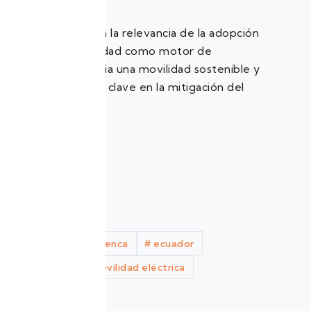
internacionales.
Expertos analizaron la relevancia de la adopción
de la electromovilidad como motor de
transformación hacia una movilidad sostenible y
como un elemento clave en la mitigación del
cambio climático.
Victor Vergara/
Etiquetas
#
ambiente
#
Cuenca
#
ecuador
#
movilidad
#
movilidad eléctrica
#
Sostenibilidad