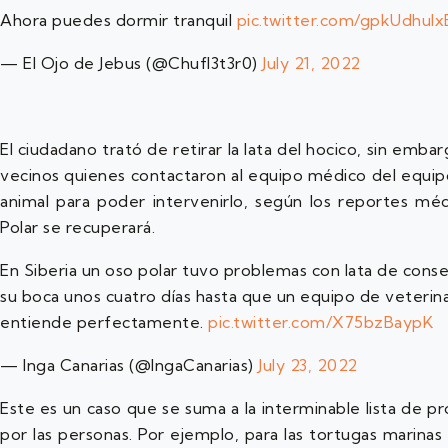
Ahora puedes dormir tranquil
pic.twitter.com/gpkUdhulx
— El Ojo de Jebus (@Chufl3t3r0)
July 21, 2022
El ciudadano trató de retirar la lata del hocico, sin emb
vecinos quienes contactaron al equipo médico del equipo
animal para poder intervenirlo, según los reportes méd
Polar se recuperará.
En Siberia un oso polar tuvo problemas con lata de conse
su boca unos cuatro días hasta que un equipo de veterina
entiende perfectamente.
pic.twitter.com/X75bzBaypK
— Inga Canarias (@IngaCanarias)
July 23, 2022
Este es un caso que se suma a la interminable lista de p
por las personas. Por ejemplo, para las tortugas marinas 