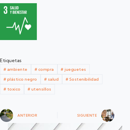
Etiquetas
#
ambiente
#
compra
#
jueguetes
#
plástico negro
#
salud
#
Sostenibilidad
#
toxico
#
utensillos
ANTERIOR
SIGUIENTE