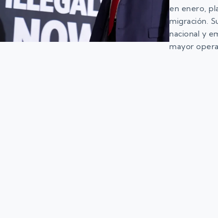
en enero, pl
migración. S
nacional y em
mayor opera