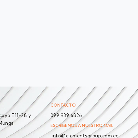
CONTACTO
ayo E11-28 y
099 939 6826
 Munga
ESCRÍBENOS A NUESTRO MAIL
info@elementsgroup.com.ec