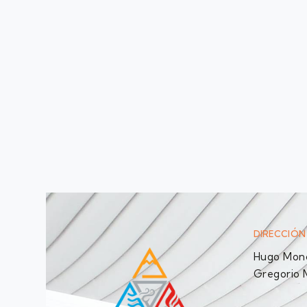
DIRECCIÓN
Hugo Monc
Gregorio