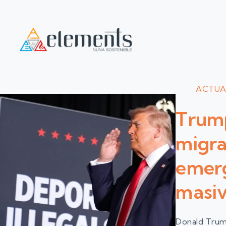
ACTUA
Trump
migra
emerg
masiv
Donald Trump