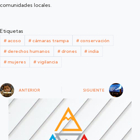
comunidades locales.
Etiquetas
#
acoso
#
cámaras trampa
#
conservación
#
derechos humanos
#
drones
#
india
#
mujeres
#
vigilancia
ANTERIOR
SIGUIENTE