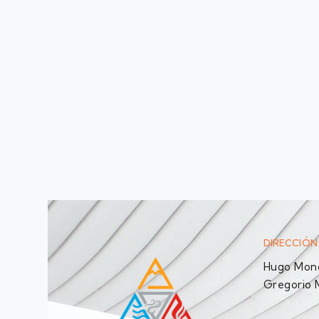
DIRECCIÓN
Hugo Monc
Gregorio