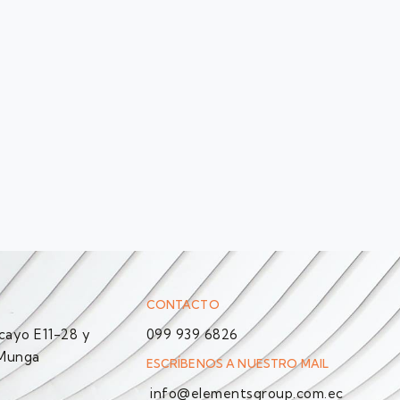
CONTACTO
ayo E11-28 y
099 939 6826
 Munga
ESCRÍBENOS A NUESTRO MAIL
info@elementsgroup.com.ec