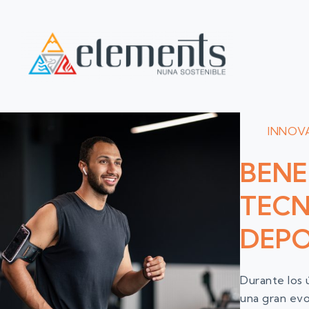
INNOV
BENE
TECN
DEP
Durante los 
una gran evo