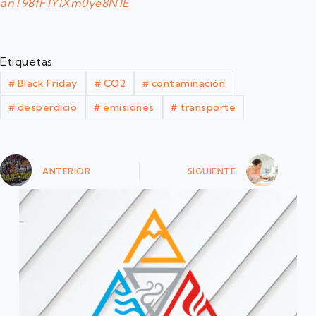
anT98fF1YlXm0ye8N1E
Etiquetas
#
Black Friday
#
CO2
#
contaminación
#
desperdicio
#
emisiones
#
transporte
ANTERIOR
SIGUIENTE