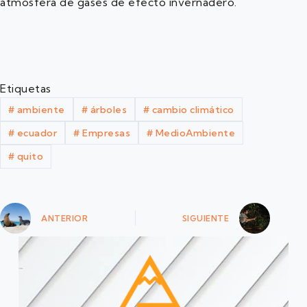
atmósfera de gases de efecto invernadero.
Etiquetas
#
ambiente
#
árboles
#
cambio climático
#
ecuador
#
Empresas
#
MedioAmbiente
#
quito
ANTERIOR
SIGUIENTE