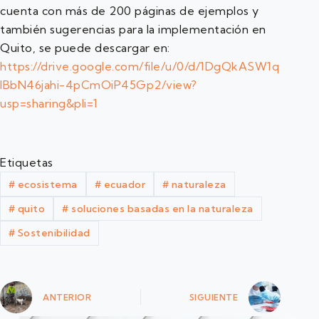
cuenta con más de 200 páginas de ejemplos y
también sugerencias para la implementación en
Quito, se puede descargar en:
https://drive.google.com/file/u/0/d/1DgQkASW1q
IBbN46jahi-4pCmOiP45Gp2/view?
usp=sharing&pli=1
Etiquetas
#
ecosistema
#
ecuador
#
naturaleza
#
quito
#
soluciones basadas en la naturaleza
#
Sostenibilidad
ANTERIOR
SIGUIENTE