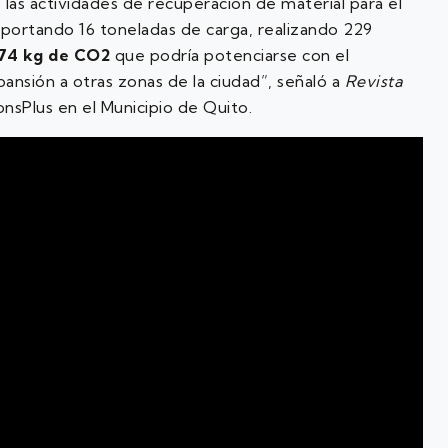
o las actividades de recuperación de material para el
sportando 16 toneladas de carga, realizando 229
,74 kg de CO2
que podría potenciarse con el
nsión a otras zonas de la ciudad”, señaló a
Revista
sPlus en el Municipio de Quito.