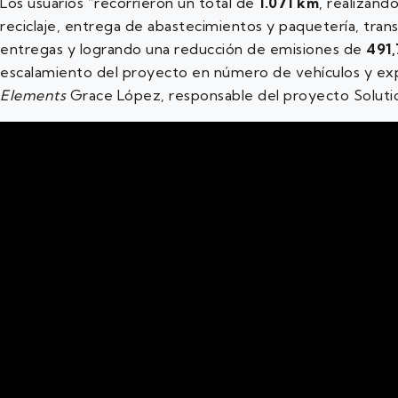
Los usuarios “recorrieron un total de
1.071 km
, realizand
reciclaje, entrega de abastecimientos y paquetería, tran
entregas y logrando una reducción de emisiones de
491
escalamiento del proyecto en número de vehículos y expa
Elements
Grace López, responsable del proyecto Solution