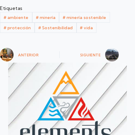
Etiquetas
#
ambiente
#
minería
#
minería sostenible
#
protección
#
Sostenibilidad
#
vida
ANTERIOR
SIGUIENTE