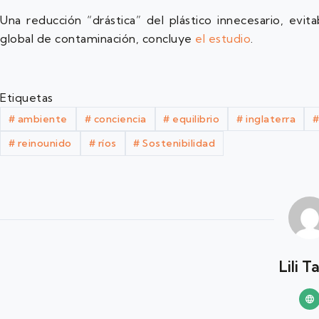
Una reducción “drástica” del plástico innecesario, evita
global de contaminación, concluye
el estudio
.
Etiquetas
#
ambiente
#
conciencia
#
equilibrio
#
inglaterra
#
reinounido
#
ríos
#
Sostenibilidad
Lili T